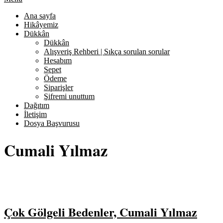
Ana sayfa
Hikâyemiz
Dükkân
Dükkân
Alışveriş Rehberi | Sıkça sorulan sorular
Hesabım
Sepet
Ödeme
Siparişler
Şifremi unuttum
Dağıtım
İletişim
Dosya Başvurusu
Cumali Yılmaz
Çok Gölgeli Bedenler, Cumali Yılmaz