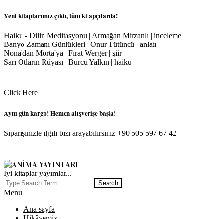
Yeni kitaplarımız çıktı, tüm kitapçılarda!
Haiku - Dilin Meditasyonu | Armağan Mirzanlı | inceleme
Banyo Zamanı Günlükleri | Onur Tütüncü | anlatı
Nona'dan Morta'ya | Fırat Werger | şiir
Sarı Otların Rüyası | Burcu Yalkın | haiku
Skip
to
Click Here
content
Aynı gün kargo! Hemen alışverişe başla!
Siparişinizle ilgili bizi arayabilirsiniz +90 505 597 67 42
ANIMA
İyi kitaplar yayımlar...
Search
YAYINLARI
Primary
Menu
Navigation
Ana sayfa
Menu
Hikâyemiz