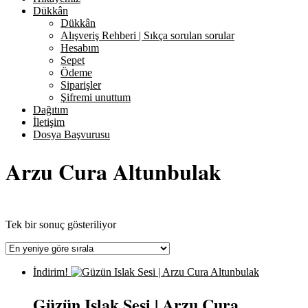
Dükkân
Dükkân
Alışveriş Rehberi | Sıkça sorulan sorular
Hesabım
Sepet
Ödeme
Siparişler
Şifremi unuttum
Dağıtım
İletişim
Dosya Başvurusu
Arzu Cura Altunbulak
Tek bir sonuç gösteriliyor
İndirim!
Güzün Islak Sesi | Arzu Cura