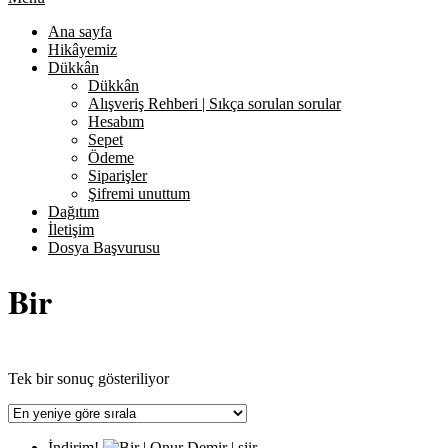
Ana sayfa
Hikâyemiz
Dükkân
Dükkân
Alışveriş Rehberi | Sıkça sorulan sorular
Hesabım
Sepet
Ödeme
Siparişler
Şifremi unuttum
Dağıtım
İletişim
Dosya Başvurusu
Bir
Tek bir sonuç gösteriliyor
İndirim!