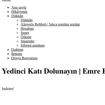
Ana sayfa
Hikâyemiz
Dükkân
Dükkân
Alışveriş Rehberi | Sıkça sorulan sorular
Hesabım
Sepet
Ödeme
Siparişler
Şifremi unuttum
Dağıtım
İletişim
Dosya Başvurusu
Yedinci Katı Dolunayın | Emre 
İndirim!