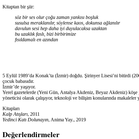
Kitaptan bir şiir:
söz bir ses olur çoğu zaman yankısı boşluk
susulsa meraklanılır, söylense kaos, dokunsa ağlanılır
davulun sesi hep daha iyi duyulacaksa uzaktan
bu uzaklık faslı, bizi birbirimize
fısıldamalı en azından
5 Eylül 1989’da Konak’ta (İzmir) doğdu. Şirinyer Lisesi’ni bitirdi (2
çocuk babasıdır.
İzmir’de yaşıyor.
Yerel gazetelerde (Yeni Gün, Antalya Akdeniz, Beyaz Akdeniz) köşe yaz
yöneticisi olarak çalışıyor, teknoloji ve bilişim konularında makaleler 
Kitapları
Kalp Atışları
, 2011
Yedinci Katı Dolunayın
, Anima Yay., 2019
Değerlendirmeler