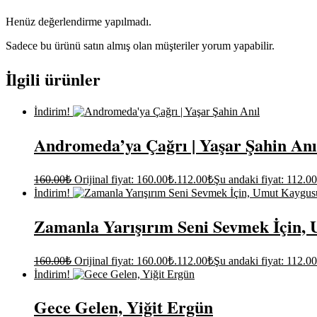
Henüz değerlendirme yapılmadı.
Sadece bu ürünü satın almış olan müşteriler yorum yapabilir.
İlgili ürünler
İndirim!
Andromeda’ya Çağrı | Yaşar Şahin Anı
160.00
₺
Orijinal fiyat: 160.00₺.
112.00
₺
Şu andaki fiyat: 112.0
İndirim!
Zamanla Yarışırım Seni Sevmek İçin,
160.00
₺
Orijinal fiyat: 160.00₺.
112.00
₺
Şu andaki fiyat: 112.0
İndirim!
Gece Gelen, Yiğit Ergün