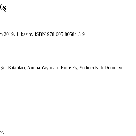
Eş
asım 2019, 1. basım. ISBN 978-605-80584-3-9
Şiir Kitapları
,
Anima Yayınları
,
Emre Eş
,
Yedinci Katı Dolunayın
or.