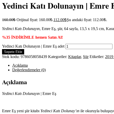
Yedinci Katı Dolunayın | Emre 
160.00
₺
Orijinal fiyat: 160.00₺.
112.00
₺
Şu andaki fiyat: 112.00₺.
Yedinci Katı Dolunayın
, Emre Eş, şiir, 64 sayfa, 13,5 x 19,5 cm, K
%35 İNDİRİMLE hemen Satın Al!
Yedinci Katı Dolunayın | Emre Eş adet
Sepete Ekle
Stok kodu:
9786058058439
Kategoriler:
Kitaplar
,
Şiir
Etiketler:
2019 
Açıklama
Değerlendirmeler (0)
Açıklama
Yedinci Katı Dolunayın
| Emre Eş
Emre Eş yeni şiir kitabı
Yedinci Katı Dolunay’ın
ile okuruyla buluşuy