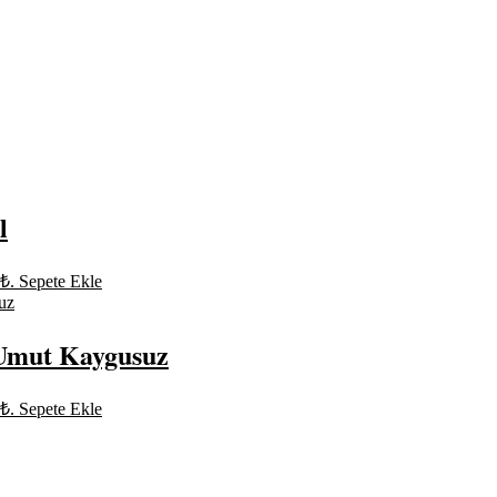
l
0₺.
Sepete Ekle
 Umut Kaygusuz
0₺.
Sepete Ekle