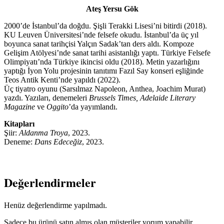
Ateş Yersu Gök
2000’de İstanbul’da doğdu. Şişli Terakki Lisesi’ni bitirdi (2018).
KU Leuven Üniversitesi’nde felsefe okudu. İstanbul’da üç yıl
boyunca sanat tarihçisi Yalçın Sadak’tan ders aldı. Kompoze
Gelişim Atölyesi’nde sanat tarihi asistanlığı yaptı. Türkiye Felsefe
Olimpiyatı’nda Türkiye ikincisi oldu (2018). Metin yazarlığını
yaptığı İyon Yolu projesinin tanıtımı Fazıl Say konseri eşliğinde
Teos Antik Kenti’nde yapıldı (2022).
Üç tiyatro oyunu (Sarsılmaz Napoleon, Anthea, Joachim Murat)
yazdı. Yazıları, denemeleri
Brussels Times, Adelaide Literary
Magazine
ve
Oggito
’da yayımlandı.
Kitapları
Şiir:
Aldanma Troya
, 2023.
Deneme:
Dans Edeceğiz
, 2023.
Değerlendirmeler
Henüz değerlendirme yapılmadı.
Sadece bu ürünü satın almış olan müşteriler yorum yapabilir.