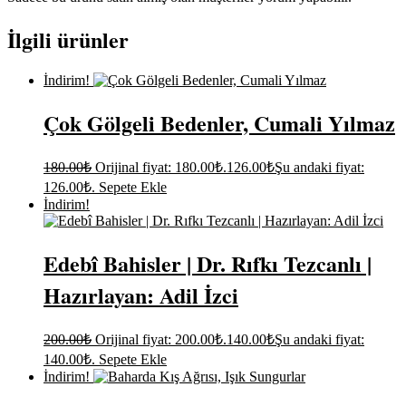
İlgili ürünler
İndirim!
Çok Gölgeli Bedenler, Cumali Yılmaz
180.00
₺
Orijinal fiyat: 180.00₺.
126.00
₺
Şu andaki fiyat:
126.00₺.
Sepete Ekle
İndirim!
Edebî Bahisler | Dr. Rıfkı Tezcanlı |
Hazırlayan: Adil İzci
200.00
₺
Orijinal fiyat: 200.00₺.
140.00
₺
Şu andaki fiyat:
140.00₺.
Sepete Ekle
İndirim!