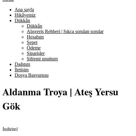
Ana sayfa
Hikâyemiz
Dükkân
Dükkân
Alışveriş Rehberi | Sıkça sorulan sorular
Hesabım
Sepet
Ödeme
Siparişler
Şifremi unuttum
Dağıtım
İletişim
Dosya Başvurusu
Aldanma Troya | Ateş Yersu
Gök
İndirim!