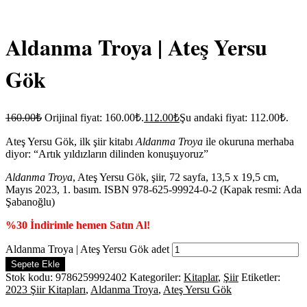
Aldanma Troya | Ateş Yersu
Gök
160.00
₺
Orijinal fiyat: 160.00₺.
112.00
₺
Şu andaki fiyat: 112.00₺.
Ateş Yersu Gök, ilk şiir kitabı
Aldanma Troya
ile okuruna merhaba
diyor: “Artık yıldızların dilinden konuşuyoruz”
Aldanma Troya
, Ateş Yersu Gök, şiir, 72 sayfa, 13,5 x 19,5 cm,
Mayıs 2023, 1. basım. ISBN 978-625-99924-0-2 (Kapak resmi: Ada
Şabanoğlu)
%30 İndirimle hemen Satın Al!
Aldanma Troya | Ateş Yersu Gök adet
Sepete Ekle
Stok kodu:
9786259992402
Kategoriler:
Kitaplar
,
Şiir
Etiketler:
2023 Şiir Kitapları
,
Aldanma Troya
,
Ateş Yersu Gök